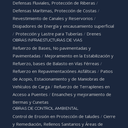
Defensas Fluviales, Protección de Riberas
/
Defensas Marítimas, Protección de Costas
/
Revestimiento de Canales y Reservorios
/
Disipadores de Energía y encausamiento superficial
/
Protección y Lastre para Tuberías
/
Drenes
OBRAS INFRAESTUCTURAS DE VIAS
Refuerzo de Bases, No pavimentadas y
Pavimentadas
/
Mejoramiento en la Estabilización y
Refuerzo, bases de Balasto en Vías Férreas
/
Refuerzo en Repavimentaciónes Asfálticas
/
Patios
de Acopio, Estacionamiento y de Maniobras de
Vehículos de Carga
/
Refuerzo de Terraplenes en
Acceso a Puentes
/
Ensanches y mejoramiento de
Bermas y Cunetas
OBRAS DE CONTROL AMBIENTAL
Control de Erosión en Protección de taludes
/
Cierre
y Remediación, Rellenos Sanitarios y Áreas de