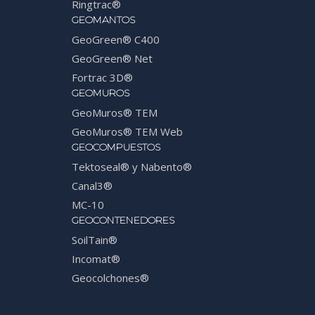
Ringtrac®
GEOMANTOS
GeoGreen® C400
GeoGreen® Net
Fortrac 3D®
GEOMUROS
GeoMuros® TEM
GeoMuros® TEM Web
GEOCOMPUESTOS
Tektoseal® y Nabento®
Canal3®
MC-10
GEOCONTENEDORES
SoilTain®
Incomat®
Geocolchones®