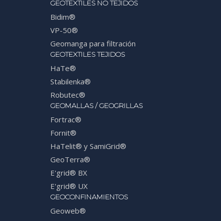
GEOTEXTILES NO TEJIDOS
Bidim®
VP-50®
Geomanga para filtración
GEOTEXTILES TEJIDOS
HaTe®
Stabilenka®
Robutec®
GEOMALLAS / GEOGRILLAS
Fortrac®
Fornit®
HaTelit® y SamiGrid®
GeoTerra®
E'grid® BX
E'grid® UX
GEOCONFINAMIENTOS
Geoweb®