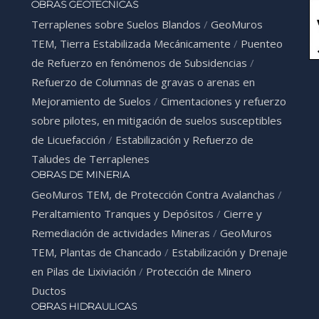
OBRAS GEOTECNICAS
Terraplenes sobre Suelos Blandos
/
GeoMuros
TEM, Tierra Estabilizada Mecánicamente
/
Puenteo
de Refuerzo en fenómenos de Subsidencias
/
Refuerzo de Columnas de gravas o arenas en
Mejoramiento de Suelos
/
Cimentaciones y refuerzo
sobre pilotes, en mitigación de suelos susceptibles
de Licuefacción
/
Estabilización y Refuerzo de
Taludes de Terraplenes
OBRAS DE MINERIA
GeoMuros TEM, de Protección Contra Avalanchas
/
Peraltamiento Tranques y Depósitos
/
Cierre y
Remediación de actividades Mineras
/
GeoMuros
TEM, Plantas de Chancado
/
Estabilización y Drenaje
en Pilas de Lixiviación
/
Protección de Minero
Ductos
OBRAS HIDRAULICAS