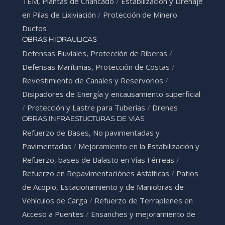
TEM, Plantas de Chancado
/
Estabilización y Drenaje
en Pilas de Lixiviación
/
Protección de Minero
Ductos
OBRAS HIDRAULICAS
Defensas Fluviales, Protección de Riberas
/
Defensas Marítimas, Protección de Costas
/
Revestimiento de Canales y Reservorios
/
Disipadores de Energía y encausamiento superficial
/
Protección y Lastre para Tuberías
/
Drenes
OBRAS INFRAESTUCTURAS DE VIAS
Refuerzo de Bases, No pavimentadas y
Pavimentadas
/
Mejoramiento en la Estabilización y
Refuerzo, bases de Balasto en Vías Férreas
/
Refuerzo en Repavimentaciónes Asfálticas
/
Patios
de Acopio, Estacionamiento y de Maniobras de
Vehículos de Carga
/
Refuerzo de Terraplenes en
Acceso a Puentes
/
Ensanches y mejoramiento de