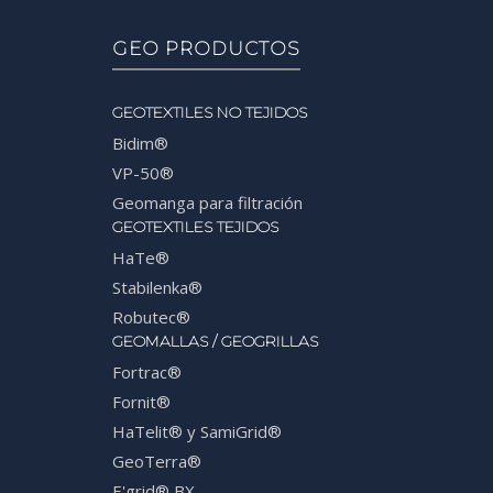
GEO PRODUCTOS
GEOTEXTILES NO TEJIDOS
Bidim®
VP-50®
Geomanga para filtración
GEOTEXTILES TEJIDOS
HaTe®
Stabilenka®
Robutec®
GEOMALLAS / GEOGRILLAS
Fortrac®
Fornit®
HaTelit® y SamiGrid®
GeoTerra®
E'grid® BX