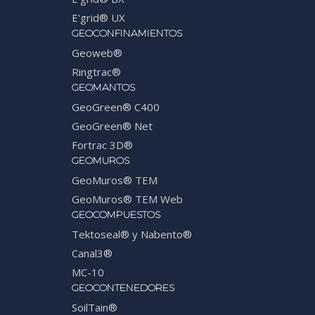
E'grid® UX
GEOCONFINAMIENTOS
Geoweb®
Ringtrac®
GEOMANTOS
GeoGreen® C400
GeoGreen® Net
Fortrac 3D®
GEOMUROS
GeoMuros® TEM
GeoMuros® TEM Web
GEOCOMPUESTOS
Tektoseal® y Nabento®
Canal3®
MC-10
GEOCONTENEDORES
SoilTain®