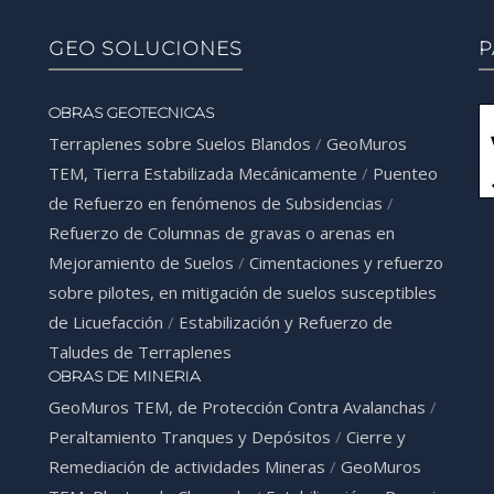
GEO SOLUCIONES
P
OBRAS GEOTECNICAS
Terraplenes sobre Suelos Blandos
/
GeoMuros
TEM, Tierra Estabilizada Mecánicamente
/
Puenteo
de Refuerzo en fenómenos de Subsidencias
/
Refuerzo de Columnas de gravas o arenas en
Mejoramiento de Suelos
/
Cimentaciones y refuerzo
sobre pilotes, en mitigación de suelos susceptibles
de Licuefacción
/
Estabilización y Refuerzo de
Taludes de Terraplenes
OBRAS DE MINERIA
GeoMuros TEM, de Protección Contra Avalanchas
/
Peraltamiento Tranques y Depósitos
/
Cierre y
Remediación de actividades Mineras
/
GeoMuros