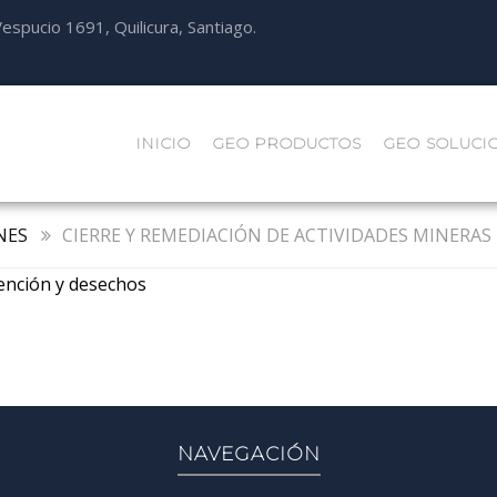
espucio 1691, Quilicura, Santiago.
INICIO
GEO PRODUCTOS
GEO SOLUCI
NES
CIERRE Y REMEDIACIÓN DE ACTIVIDADES MINERAS
ención y desechos
NAVEGACIÓN