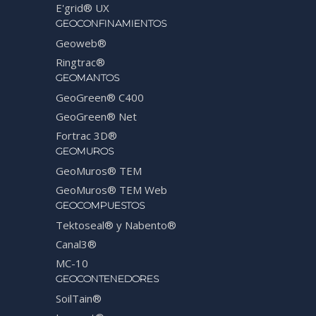
E'grid® UX
GEOCONFINAMIENTOS
Geoweb®
Ringtrac®
GEOMANTOS
GeoGreen® C400
GeoGreen® Net
Fortrac 3D®
GEOMUROS
GeoMuros® TEM
GeoMuros® TEM Web
GEOCOMPUESTOS
Tektoseal® y Nabento®
Canal3®
MC-10
GEOCONTENEDORES
SoilTain®