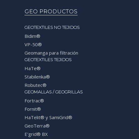
GEO PRODUCTOS
GEOTEXTILES NO TEJIDOS
Bidim®
VP-50®
Geomanga para filtración
GEOTEXTILES TEJIDOS
HaTe®
Stabilenka®
Robutec®
GEOMALLAS / GEOGRILLAS
Fortrac®
Fornit®
HaTelit® y SamiGrid®
GeoTerra®
E'grid® BX