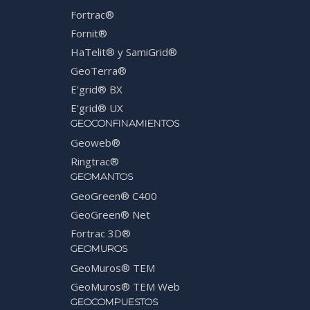
Fortrac®
Fornit®
HaTelit® y SamiGrid®
GeoTerra®
E'grid® BX
E'grid® UX
GEOCONFINAMIENTOS
Geoweb®
Ringtrac®
GEOMANTOS
GeoGreen® C400
GeoGreen® Net
Fortrac 3D®
GEOMUROS
GeoMuros® TEM
GeoMuros® TEM Web
GEOCOMPUESTOS