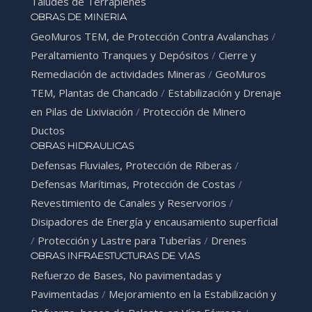
Taludes de Terraplenes
OBRAS DE MINERIA
GeoMuros TEM, de Protección Contra Avalanchas
/
Peraltamiento Tranques y Depósitos
/
Cierre y
Remediación de actividades Mineras
/
GeoMuros
TEM, Plantas de Chancado
/
Estabilización y Drenaje
en Pilas de Lixiviación
/
Protección de Minero
Ductos
OBRAS HIDRAULICAS
Defensas Fluviales, Protección de Riberas
/
Defensas Marítimas, Protección de Costas
/
Revestimiento de Canales y Reservorios
/
Disipadores de Energía y encausamiento superficial
/
Protección y Lastre para Tuberías
/
Drenes
OBRAS INFRAESTUCTURAS DE VIAS
Refuerzo de Bases, No pavimentadas y
Pavimentadas
/
Mejoramiento en la Estabilización y