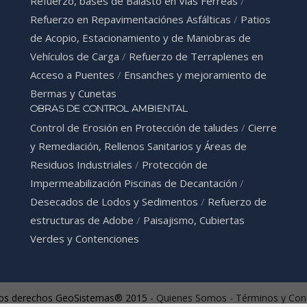
Refuerzo, bases de Balasto en Vías Férreas
/
Refuerzo en Repavimentaciónes Asfálticas
/
Patios
de Acopio, Estacionamiento y de Maniobras de
Vehículos de Carga
/
Refuerzo de Terraplenes en
Acceso a Puentes
/
Ensanches y mejoramiento de
Bermas y Cunetas
OBRAS DE CONTROL AMBIENTAL
Control de Erosión en Protección de taludes
/
Cierre
y Remediación, Rellenos Sanitarios y Áreas de
Residuos Industriales
/
Protección de
Impermeabilización Piscinas de Decantación
/
Desecados de Lodos y Sedimentos
/
Refuerzo de
estructuras de Adobe
/
Paisajismo, Cubiertas
Verdes y Contenciones
os derechos GeoSistemas® 2015 -
Quienes Somos
-
Términos y Con