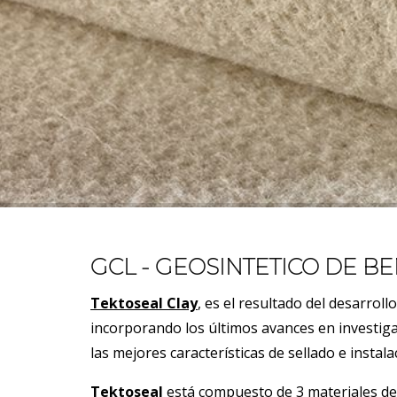
GCL - GEOSINTETICO DE BEN
Tektosea
l Clay
,
es el resultado del desarrollo
incorporando los últimos avances en investig
las mejores características de sellado e instal
Tektoseal
está compuesto de 3 materiales de a