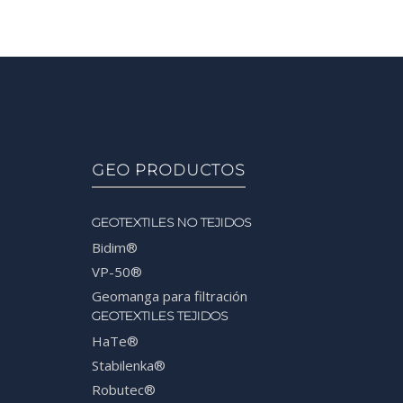
GEO PRODUCTOS
GEOTEXTILES NO TEJIDOS
Bidim®
VP-50®
Geomanga para filtración
GEOTEXTILES TEJIDOS
HaTe®
Stabilenka®
Robutec®