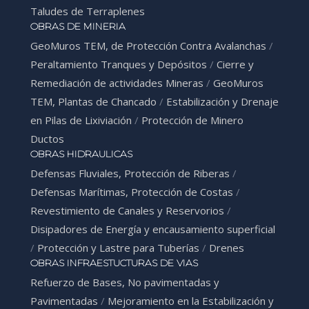
Taludes de Terraplenes
OBRAS DE MINERIA
GeoMuros TEM, de Protección Contra Avalanchas
/
Peraltamiento Tranques y Depósitos
/
Cierre y
Remediación de actividades Mineras
/
GeoMuros
TEM, Plantas de Chancado
/
Estabilización y Drenaje
en Pilas de Lixiviación
/
Protección de Minero
Ductos
OBRAS HIDRAULICAS
Defensas Fluviales, Protección de Riberas
/
Defensas Marítimas, Protección de Costas
/
Revestimiento de Canales y Reservorios
/
Disipadores de Energía y encausamiento superficial
/
Protección y Lastre para Tuberías
/
Drenes
OBRAS INFRAESTUCTURAS DE VIAS
Refuerzo de Bases, No pavimentadas y
Pavimentadas
/
Mejoramiento en la Estabilización y