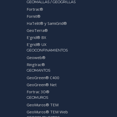
GEOMALLAS / GEOGRILLAS
Fortrac®
Fornit®
HaTelit® y SamiGrid®
GeoTerra®
E'grid® BX
E'grid® UX
GEOCONFINAMIENTOS
Geoweb®
Ringtrac®
GEOMANTOS
GeoGreen® C400
GeoGreen® Net
Fortrac 3D®
GEOMUROS
GeoMuros® TEM
GeoMuros® TEM Web