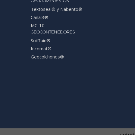
GEOCOMPUESTOS
Tektoseal® y Nabento®
Canal3®
MC-10
GEOCONTENEDORES
SoilTain®
Incomat®
Geocolchones®