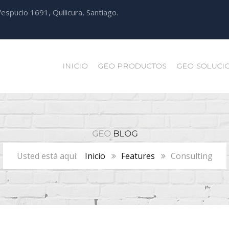
espucio 1691, Quilicura, Santiago.
INICIO
GEO PRODUCTOS
GEO SOLUCI
GEO
BLOG
Inicio
Features
Consulting