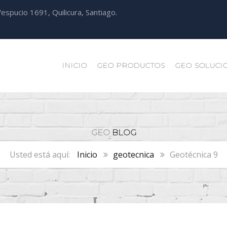
espucio 1691, Quilicura, Santiago.
INICIO
GEO PRODUCTOS
GEO SOLUCI
GEO
BLOG
Inicio
geotecnica
Geotécnica 9