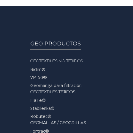
GEO PRODUCTOS
GEOTEXTILES NO TEJIDOS
Bidim®
VP-50®
Geomanga para filtración
GEOTEXTILES TEJIDOS
HaTe®
Stabilenka®
Robutec®
GEOMALLAS / GEOGRILLAS
Fortrac®