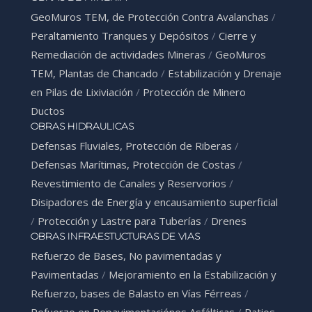
GeoMuros TEM, de Protección Contra Avalanchas
/
Peraltamiento Tranques y Depósitos
/
Cierre y
Remediación de actividades Mineras
/
GeoMuros
TEM, Plantas de Chancado
/
Estabilización y Drenaje
en Pilas de Lixiviación
/
Protección de Minero
Ductos
OBRAS HIDRAULICAS
Defensas Fluviales, Protección de Riberas
/
Defensas Marítimas, Protección de Costas
/
Revestimiento de Canales y Reservorios
/
Disipadores de Energía y encausamiento superficial
/
Protección y Lastre para Tuberías
/
Drenes
OBRAS INFRAESTUCTURAS DE VIAS
Refuerzo de Bases, No pavimentadas y
Pavimentadas
/
Mejoramiento en la Estabilización y
Refuerzo, bases de Balasto en Vías Férreas
/