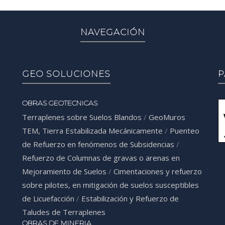
NAVEGACIÓN
GEO SOLUCIONES
P
OBRAS GEOTECNICAS
Terraplenes sobre Suelos Blandos
/
GeoMuros
TEM, Tierra Estabilizada Mecánicamente
/
Puenteo
de Refuerzo en fenómenos de Subsidencias
/
Refuerzo de Columnas de gravas o arenas en
Mejoramiento de Suelos
/
Cimentaciones y refuerzo
sobre pilotes, en mitigación de suelos susceptibles
de Licuefacción
/
Estabilización y Refuerzo de
Taludes de Terraplenes
OBRAS DE MINERIA