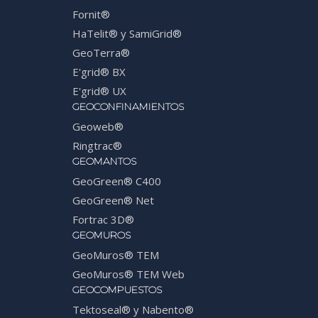
Fornit®
HaTelit® y SamiGrid®
GeoTerra®
E'grid® BX
E'grid® UX
GEOCONFINAMIENTOS
Geoweb®
Ringtrac®
GEOMANTOS
GeoGreen® C400
GeoGreen® Net
Fortrac 3D®
GEOMUROS
GeoMuros® TEM
GeoMuros® TEM Web
GEOCOMPUESTOS
Tektoseal® y Nabento®