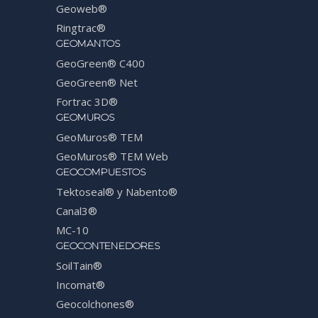
Geoweb®
Ringtrac®
GEOMANTOS
GeoGreen® C400
GeoGreen® Net
Fortrac 3D®
GEOMUROS
GeoMuros® TEM
GeoMuros® TEM Web
GEOCOMPUESTOS
Tektoseal® y Nabento®
Canal3®
MC-10
GEOCONTENEDORES
SoilTain®
Incomat®
Geocolchones®