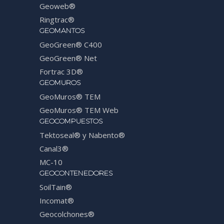
Geoweb®
Ringtrac®
GEOMANTOS
GeoGreen® C400
GeoGreen® Net
Fortrac 3D®
GEOMUROS
GeoMuros® TEM
GeoMuros® TEM Web
GEOCOMPUESTOS
Tektoseal® y Nabento®
Canal3®
MC-10
GEOCONTENEDORES
SoilTain®
Incomat®
Geocolchones®