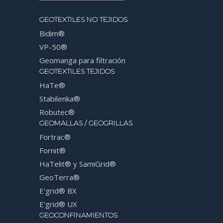
GEOTEXTILES NO TEJIDOS
Bidim®
VP-50®
Geomanga para filtración
GEOTEXTILES TEJIDOS
HaTe®
Stabilenka®
Robutec®
GEOMALLAS / GEOGRILLAS
Fortrac®
Fornit®
HaTelit® y SamiGrid®
GeoTerra®
E'grid® BX
E'grid® UX
GEOCONFINAMIENTOS