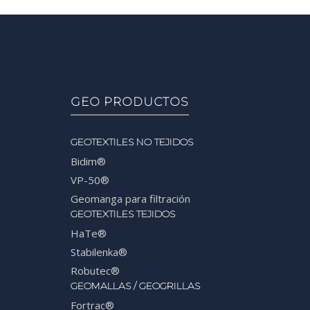
GEO PRODUCTOS
GEOTEXTILES NO TEJIDOS
Bidim®
VP-50®
Geomanga para filtración
GEOTEXTILES TEJIDOS
HaTe®
Stabilenka®
Robutec®
GEOMALLAS / GEOGRILLAS
Fortrac®