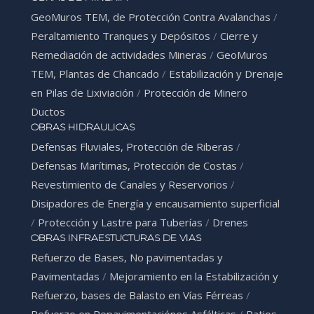
GeoMuros TEM, de Protección Contra Avalanchas
/
Peraltamiento Tranques y Depósitos
/
Cierre y
Remediación de actividades Mineras
/
GeoMuros
TEM, Plantas de Chancado
/
Estabilización y Drenaje
en Pilas de Lixiviación
/
Protección de Minero
Ductos
OBRAS HIDRAULICAS
Defensas Fluviales, Protección de Riberas
/
Defensas Marítimas, Protección de Costas
/
Revestimiento de Canales y Reservorios
/
Disipadores de Energía y encausamiento superficial
/
Protección y Lastre para Tuberías
/
Drenes
OBRAS INFRAESTUCTURAS DE VIAS
Refuerzo de Bases, No pavimentadas y
Pavimentadas
/
Mejoramiento en la Estabilización y
Refuerzo, bases de Balasto en Vías Férreas
/