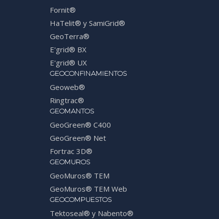
Fornit®
HaTelit® y SamiGrid®
GeoTerra®
E'grid® BX
E'grid® UX
GEOCONFINAMIENTOS
Geoweb®
Ringtrac®
GEOMANTOS
GeoGreen® C400
GeoGreen® Net
Fortrac 3D®
GEOMUROS
GeoMuros® TEM
GeoMuros® TEM Web
GEOCOMPUESTOS
Tektoseal® y Nabento®