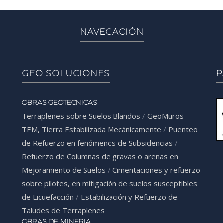
NAVEGACIÓN
GEO SOLUCIONES
P
OBRAS GEOTECNICAS
Terraplenes sobre Suelos Blandos
/
GeoMuros
TEM, Tierra Estabilizada Mecánicamente
/
Puenteo
de Refuerzo en fenómenos de Subsidencias
/
Refuerzo de Columnas de gravas o arenas en
Mejoramiento de Suelos
/
Cimentaciones y refuerzo
sobre pilotes, en mitigación de suelos susceptibles
de Licuefacción
/
Estabilización y Refuerzo de
Taludes de Terraplenes
OBRAS DE MINERIA