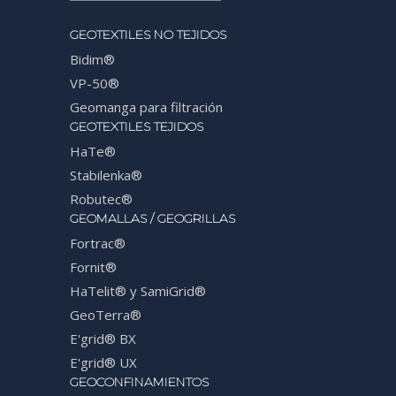
GEOTEXTILES NO TEJIDOS
Bidim®
VP-50®
Geomanga para filtración
GEOTEXTILES TEJIDOS
HaTe®
Stabilenka®
Robutec®
GEOMALLAS / GEOGRILLAS
Fortrac®
Fornit®
HaTelit® y SamiGrid®
GeoTerra®
E'grid® BX
E'grid® UX
GEOCONFINAMIENTOS