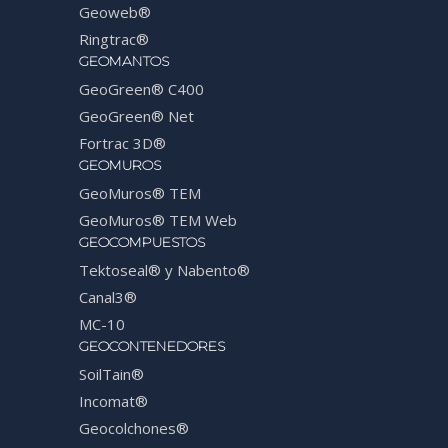
Geoweb®
Ringtrac®
GEOMANTOS
GeoGreen® C400
GeoGreen® Net
Fortrac 3D®
GEOMUROS
GeoMuros® TEM
GeoMuros® TEM Web
GEOCOMPUESTOS
Tektoseal® y Nabento®
Canal3®
MC-10
GEOCONTENEDORES
SoilTain®
Incomat®
Geocolchones®